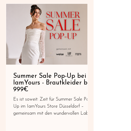
auch der Wunsch vieler Bräute nach
einem Brautlook, der diesen Tag
begleitet. Während frühe
Summer Sale Pop-Up bei
IamYours - Brautkleider bis
999€
Es ist soweit: Zeit für Summer Sale Pop-
Up im IamYours Store Düsseldorf –
gemeinsam mit den wundervollen Labels
Noni, Sanna Lindström und Weise. Dich
erwartet eine exklusive Auswahl