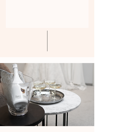
traumhafter Looks für’s Standesamt
oder für die große Hochzeit – alle unter
999 €! Wann & Wo? Nur am 31.07. und
01.08.2026 (10-19 Uhr) Im IAY Store –
Stresemannstraße 3, 40210 Düsseldorf
Nur mit Termin 1 Stunde Zeit pro Braut
Max. 2 Begleitpersonen Freu Dich auf:
Brautkleider ab 299€ bis 999€ Stan