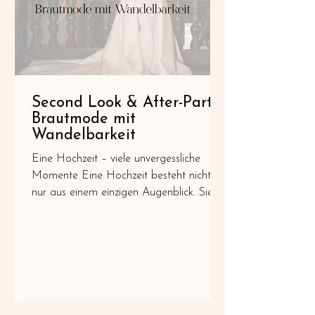
Second Look & After-Party:
Brautmode mit
Wandelbarkeit
Eine Hochzeit – viele unvergessliche
Momente Eine Hochzeit besteht nicht
nur aus einem einzigen Augenblick. Sie
beginnt mit der Aufregung am Morgen,
führt über die emotionale Trauung bis hin
zum ersten Tanz und endet oft erst spät
in der Nacht auf einer ausgelassenen
Feier. Jeder dieser Momente erzählt eine
eigene Geschichte. Jeder fühlt sich anders
an. Und genau deshalb verändert sich