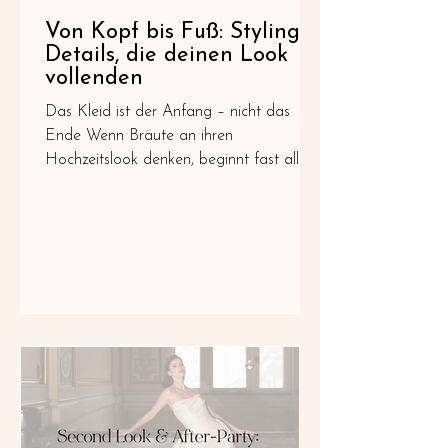
Von Kopf bis Fuß: Styling-
Details, die deinen Look
vollenden
Das Kleid ist der Anfang – nicht das
Ende Wenn Bräute an ihren
Hochzeitslook denken, beginnt fast alles
mit dem Brautkleid. Es ist der
Mittelpunkt der Anprobe, die größte
Entscheidung und häufig das
Kleidungsstück, von dem schon lange
geträumt wurde. Doch so besonders das
Brautkleid auch ist – erst die vielen
kleinen Details machen daraus einen
harmonischen Gesamtlook. Ein stilvoller
Hochzeitslook entsteht nicht dadurch,
dass jedes einzelne Element für sich
besonders auffällt