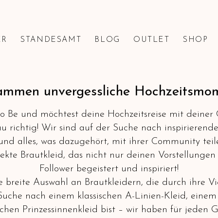
ER
STANDESAMT
BLOG
OUTLET
SHOP
ammen unvergessliche Hochzeitsmom
 to Be und möchtest deine Hochzeitsreise mit deine
 richtig! Wir sind auf der Suche nach inspirierende
und alles, was dazugehört, mit ihrer Community teil
kte Brautkleid, das nicht nur deinen Vorstellungen 
Follower begeistert und inspiriert!
e breite Auswahl an Brautkleidern, die durch ihre Vi
Suche nach einem klassischen A-Linien-Kleid, eine
hen Prinzessinnenkleid bist – wir haben für jeden G