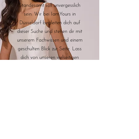
Standesamt soll unvergesslich
sein. Wir bei IamYours in
Düsseldorf begleiten dich auf
dieser Suche und stehen dir mit
unserem Fachwissen und einem
geschulten Blick zur Seite. Lass
dich von unseren vielseitigen
Kollektionen inspirieren und finde
das Outfit, das dich an deinem
besonderen Tag zum Strahlen
bringt – egal, ob klassisch,
modern oder extravagant.
Standesamt