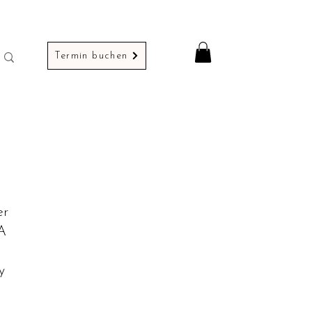
Termin buchen
er
A
y