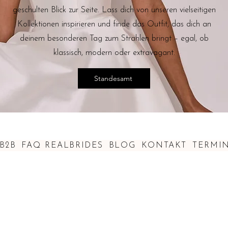
geschulten Blick zur Seite. Lass dich von unseren vielseitigen
Kollektionen inspirieren und finde das Outfit, das dich an
deinem besonderen Tag zum Strahlen bringt – egal, ob
klassisch, modern oder extravagant.
Standesamt
B2B
FAQ
REALBRIDES
BLOG
KONTAKT
TERMI