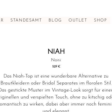
ER
STANDESAMT
BLOG
OUTLET
SHOP
NIAH
Noni
529
€
Das Niah-Top ist eine wunderbare Alternative zu
Brautkleidern oder Bridal Separates im floralen Stil.
Das gestickte Muster im Vintage-Look sorgt für eine
riginellen und verspielten Touch, ohne zu kitschig od
romantisch zu wirken, dabei aber immer noch femini
und elegant.