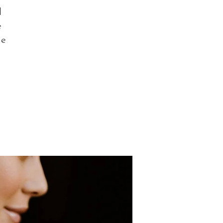
l
e
ie