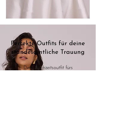
Perfekte Outfits für deine
standesamtliche Trauung
Dein Hochzeitsoutfit fürs
Standesamt soll unvergesslich
sein. Wir bei IamYours in
Düsseldorf begleiten dich auf
dieser Suche und stehen dir mit
unserem Fachwissen und einem
geschulten Blick zur Seite. Lass
dich von unseren vielseitigen