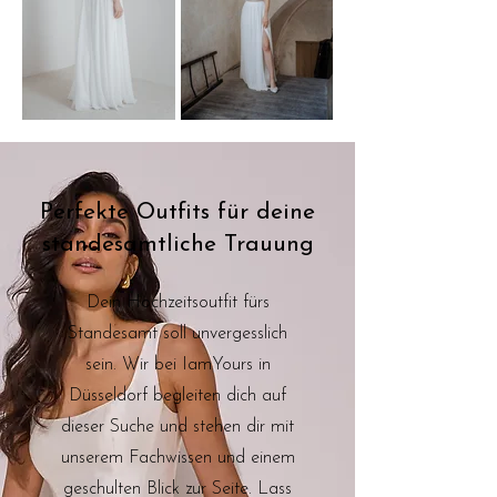
Perfekte Outfits für deine
standesamtliche Trauung
Dein Hochzeitsoutfit fürs
Standesamt soll unvergesslich
sein. Wir bei IamYours in
Düsseldorf begleiten dich auf
dieser Suche und stehen dir mit
unserem Fachwissen und einem
geschulten Blick zur Seite. Lass