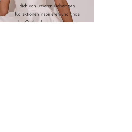
dich von unseren vielseitigen
Kollektionen inspirieren und finde
das Outfit, das dich an deinem
besonderen Tag zum Strahlen
bringt – egal, ob klassisch,
modern oder extravagant.
Standesamt
B2B
FAQ
REALBRIDES