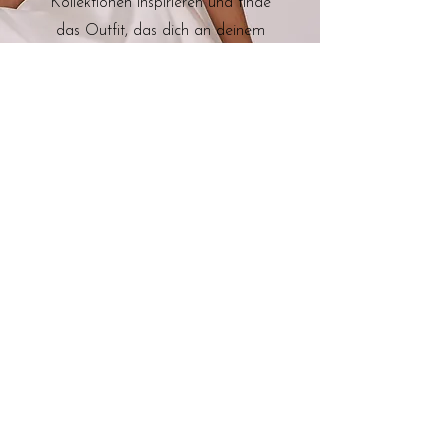
Kollektionen inspirieren und finde
das Outfit, das dich an deinem
besonderen Tag zum Strahlen
bringt – egal, ob klassisch,
modern oder extravagant.
Standesamt
B2B
FAQ
REALBRIDES
BLOG