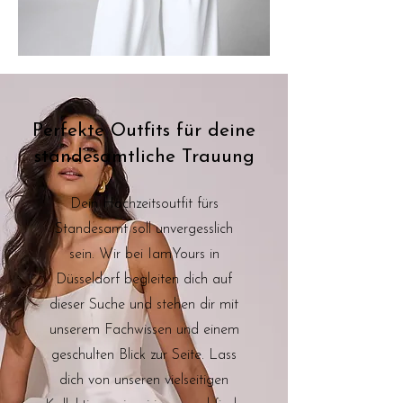
Perfekte Outfits für deine
standesamtliche Trauung
Dein Hochzeitsoutfit fürs
Standesamt soll unvergesslich
sein. Wir bei IamYours in
Düsseldorf begleiten dich auf
dieser Suche und stehen dir mit
unserem Fachwissen und einem
geschulten Blick zur Seite. Lass
dich von unseren vielseitigen