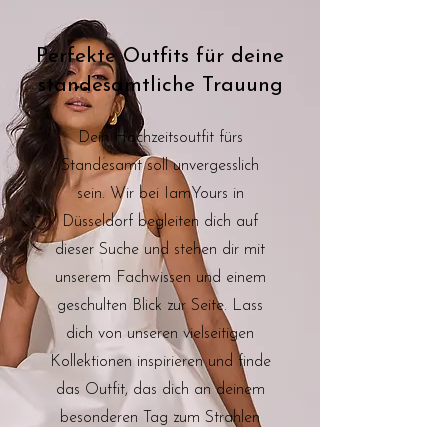
Perfekte Outfits für deine
standesamtliche Trauung
Dein Hochzeitsoutfit fürs
Standesamt soll unvergesslich
sein. Wir bei IamYours in
Düsseldorf begleiten dich auf
dieser Suche und stehen dir mit
unserem Fachwissen und einem
geschulten Blick zur Seite. Lass
dich von unseren vielseitigen
Kollektionen inspirieren und finde
das Outfit, das dich an deinem
besonderen Tag zum Strahlen
bringt – egal, ob klassisch,