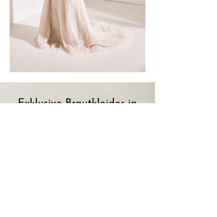
Exklusive Brautkleider in
Düsseldorf für jeden Stil
Dein Hochzeitstag wird
einzigartig – und dein Kleid sollte
das auch sein. Mit exklusiven
Designerstücken und
eigenentwickelten Kollektionen
bieten wir dir Looks, die