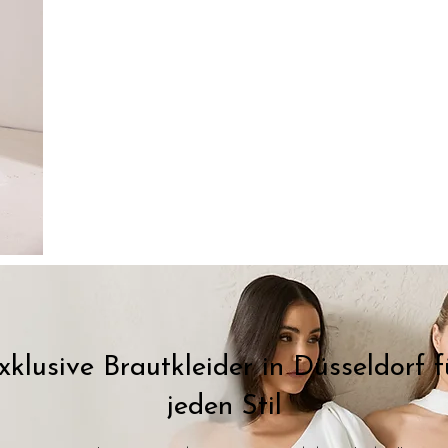
xklusive Brautkleider in Düsseldorf f
jeden Stil