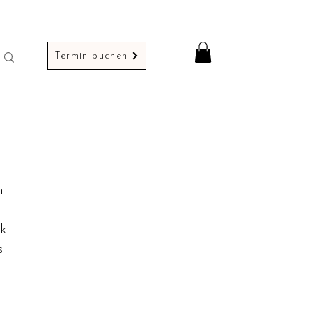
Termin buchen
n
ck
s
.