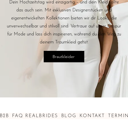
Dein Hochzeitstag wird einzigartig – und dein Kleid sollte
das auch sein. Mit exklusiven Designerstücken und
eigenentwickelten Kollektionen bieten wir dir Looks, die
unverwechselbar und stilvoll sind. Vertraue auf unser Gespür
für Mode und lass dich inspirieren, während du den Weg zu
deinem Traumkleid gehst.
Brautkleider
B2B
FAQ
REALBRIDES
BLOG
KONTAKT
TERMI