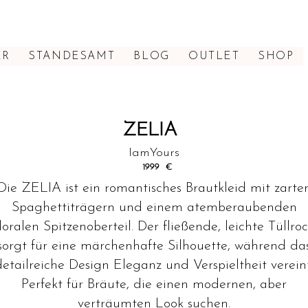
ER
STANDESAMT
BLOG
OUTLET
SHOP
ZELIA
IamYours
1999
€
Die ZELIA ist ein romantisches Brautkleid mit zarte
Spaghettiträgern und einem atemberaubenden
loralen Spitzenoberteil. Der fließende, leichte Tüllro
sorgt für eine märchenhafte Silhouette, während da
detailreiche Design Eleganz und Verspieltheit vereint
Perfekt für Bräute, die einen modernen, aber
verträumten Look suchen.