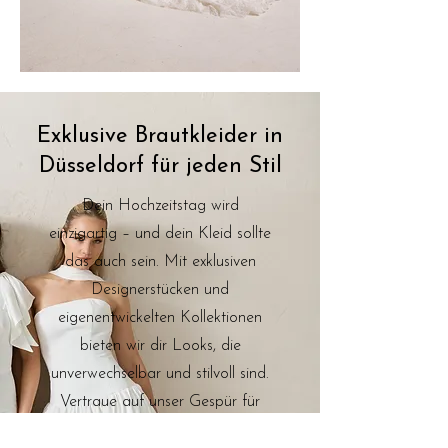
Exklusive Brautkleider in
Düsseldorf für jeden Stil
Dein Hochzeitstag wird
einzigartig – und dein Kleid sollte
das auch sein. Mit exklusiven
Designerstücken und
eigenentwickelten Kollektionen
bieten wir dir Looks, die
unverwechselbar und stilvoll sind.
Vertraue auf unser Gespür für
Mode und lass dich inspirieren,