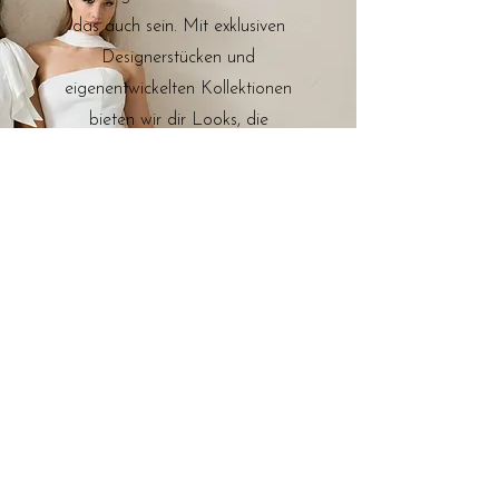
das auch sein. Mit exklusiven
Designerstücken und
eigenentwickelten Kollektionen
bieten wir dir Looks, die
unverwechselbar und stilvoll sind.
Vertraue auf unser Gespür für
Mode und lass dich inspirieren,
während du den Weg zu deinem
Traumkleid gehst.
Brautkleider
B2B
FAQ