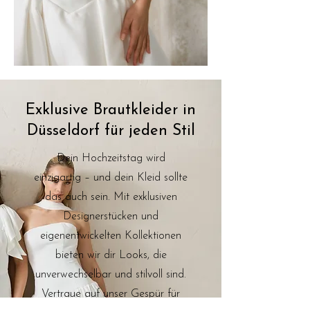
Exklusive Brautkleider in
Düsseldorf für jeden Stil
Dein Hochzeitstag wird
einzigartig – und dein Kleid sollte
das auch sein. Mit exklusiven
Designerstücken und
eigenentwickelten Kollektionen
bieten wir dir Looks, die
unverwechselbar und stilvoll sind.
Vertraue auf unser Gespür für