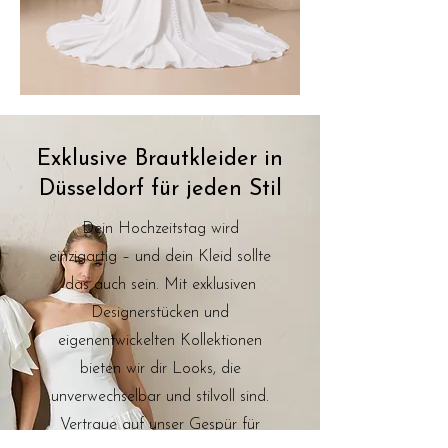
Exklusive Brautkleider in
Düsseldorf für jeden Stil
Dein Hochzeitstag wird
einzigartig – und dein Kleid sollte
das auch sein. Mit exklusiven
Designerstücken und
eigenentwickelten Kollektionen
bieten wir dir Looks, die
unverwechselbar und stilvoll sind.
Vertraue auf unser Gespür für