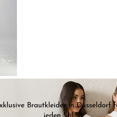
xklusive Brautkleider in Düsseldorf f
jeden Stil