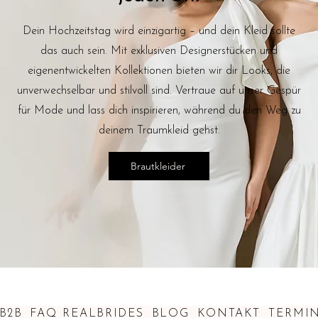
Dein Hochzeitstag wird einzigartig – und dein Kleid sollte
das auch sein. Mit exklusiven Designerstücken und
eigenentwickelten Kollektionen bieten wir dir Looks, die
unverwechselbar und stilvoll sind. Vertraue auf unser Gespür
für Mode und lass dich inspirieren, während du den Weg zu
deinem Traumkleid gehst.
Brautkleider
B2B
FAQ
REALBRIDES
BLOG
KONTAKT
TERMI