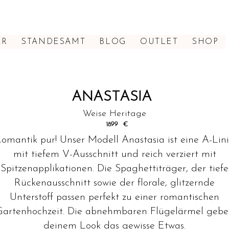
ER
STANDESAMT
BLOG
OUTLET
SHOP
ANASTASIA
Weise Heritage
1899
€
omantik pur! Unser Modell Anastasia ist eine A-Lin
mit tiefem V-Ausschnitt und reich verziert mit
Spitzenapplikationen. Die Spaghettiträger, der tiefe
Rückenausschnitt sowie der florale, glitzernde
Unterstoff passen perfekt zu einer romantischen
Gartenhochzeit. Die abnehmbaren Flügelärmel gebe
deinem Look das gewisse Etwas.