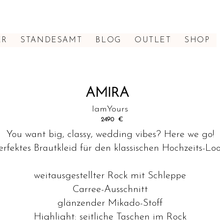
ER
STANDESAMT
BLOG
OUTLET
SHOP
AMIRA
IamYours
2490
€
You want big, classy, wedding vibes? Here we go!
erfektes Brautkleid für den klassischen Hochzeits-Loo
weitausgestellter Rock mit Schleppe
Carree-Ausschnitt
glänzender Mikado-Stoff
Highlight: seitliche Taschen im Rock