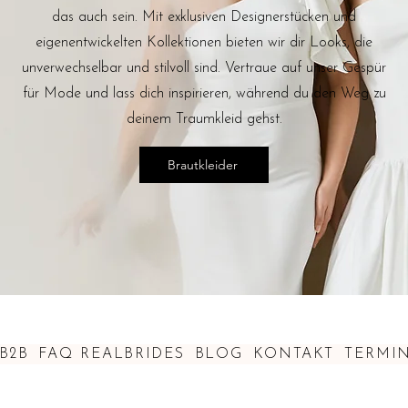
das auch sein. Mit exklusiven Designerstücken und
eigenentwickelten Kollektionen bieten wir dir Looks, die
unverwechselbar und stilvoll sind. Vertraue auf unser Gespür
für Mode und lass dich inspirieren, während du den Weg zu
deinem Traumkleid gehst.
Brautkleider
B2B
FAQ
REALBRIDES
BLOG
KONTAKT
TERMI