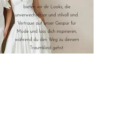
bieten wir dir Looks, die
unverwechselbar und stilvoll sind.
Vertraue auf unser Gespür für
Mode und lass dich inspirieren,
während du den Weg zu deinem
Traumkleid gehst.
Brautkleider
B2B
FAQ
REALBRIDES