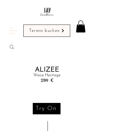
Termin buchen
ALIZEE
Weise Heritage
2199
€
Try On