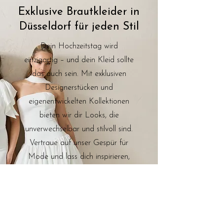
Exklusive Brautkleider in
Düsseldorf für jeden Stil
Dein Hochzeitstag wird
einzigartig – und dein Kleid sollte
das auch sein. Mit exklusiven
Designerstücken und
eigenentwickelten Kollektionen
bieten wir dir Looks, die
unverwechselbar und stilvoll sind.
Vertraue auf unser Gespür für
Mode und lass dich inspirieren,
während du den Weg zu deinem
Traumkleid gehst.
Brautkleider