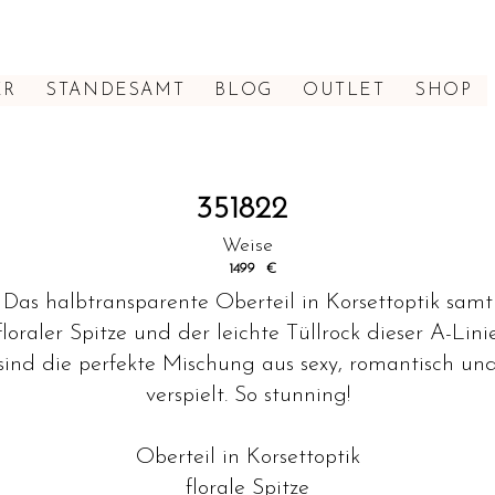
ER
STANDESAMT
BLOG
OUTLET
SHOP
351822
Weise
1499
€
Das halbtransparente Oberteil in Korsettoptik samt
floraler Spitze und der leichte Tüllrock dieser A-Lini
sind die perfekte Mischung aus sexy, romantisch un
verspielt. So stunning!
Oberteil in Korsettoptik
florale Spitze