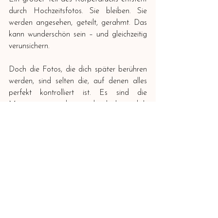
durch Hochzeitsfotos. Sie bleiben. Sie 
werden angesehen, geteilt, gerahmt. Das 
kann wunderschön sein – und gleichzeitig 
verunsichern.
Doch die Fotos, die dich später berühren 
werden, sind selten die, auf denen alles 
perfekt kontrolliert ist. Es sind die 
Momente, in denen du lachst, dich 
anlehnst, tanzt, weinst, atmest. Die Bilder, 
in denen du dich nicht beobachtest, 
sondern erlebst.
Dein Körper auf diesen Fotos ist nicht zur 
Bewertung da. Er ist Teil der Erinnerung. 
Er zeigt, dass du da warst. Dass du 
geliebt hast. Dass du diesen Tag gelebt 
hast.